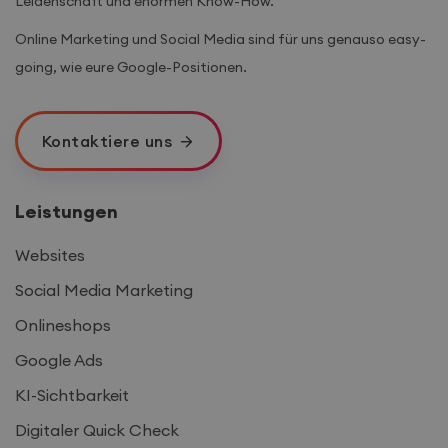
Leidenschaft und enormen Know-How.
Es ist in jeder
Seitenanforderung
Online Marketing und Social Media sind für uns genauso easy-
auf einer Site
enthalten und
going, wie eure Google-Positionen.
wird zur
Berechnung von
Besucher-,
Sitzungs- und
Kampagnendaten
für die Site-
Kontaktiere uns
Analyseberichte
verwendet.
_ga_XN2R3099TC
.irretio.at
1 Jahr 1
Dieses Cookie
Leistungen
Monat
wird von Google
Analytics
verwendet, um
den Sitzungsstatus
Websites
beizubehalten.
Social Media Marketing
Onlineshops
Google Ads
KI-Sichtbarkeit
Digitaler Quick Check