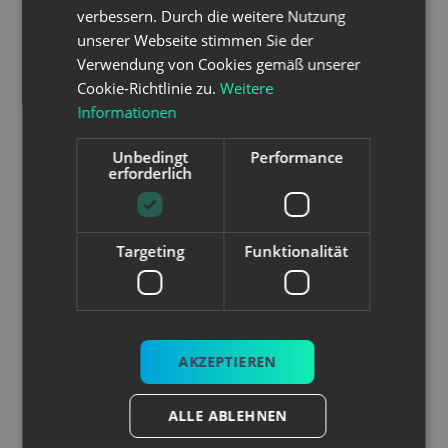
Beantragung & der Abwicklung der richtigen
verbessern. Durch die weitere Nutzung
Förderung für dein Digitalisierungs- & Online
unserer Webseite stimmen Sie der
Marketing-Projekt.
Verwendung von Cookies gemäß unserer
Cookie-Richtlinie zu.
Weitere
Informationen
Kostenlose Beratung:
Unbedingt
Performance
erforderlich
Telefon
E-Mail
0664 540 70 09
office@irretio.at
Targeting
Funktionalität
AKZEPTIEREN
ALLE ABLEHNEN