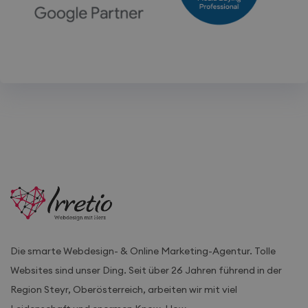
Anbieter
Name
/
Ablaufdatum
Beschreibung
Domäne
Google-
_ga
1 Jahr 1
Dieser Cookie-
Google
Datenschutzerklärung
Monat
Name ist mit
LLC
Google Universal
.irretio.at
Analytics
verknüpft. Dies ist
eine wichtige
Aktualisierung des
am häufigsten
verwendeten
Analysedienstes
von Google.
Dieses Cookie
wird verwendet,
um eindeutige
Benutzer zu
Die smarte Webdesign- & Online Marketing-Agentur. Tolle
unterscheiden,
indem eine
Websites sind unser Ding. Seit über 26 Jahren führend in der
zufällig generierte
Nummer als
Region Steyr, Oberösterreich, arbeiten wir mit viel
Client-ID
zugewiesen wird.