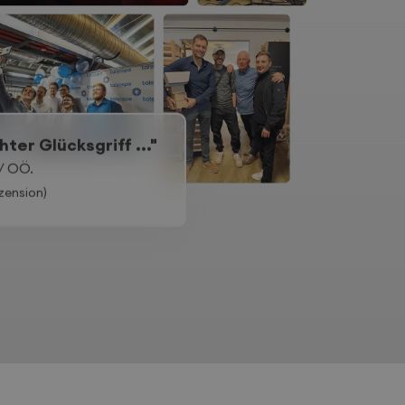
ter Glücksgriff ..."
/ OÖ.
zension)