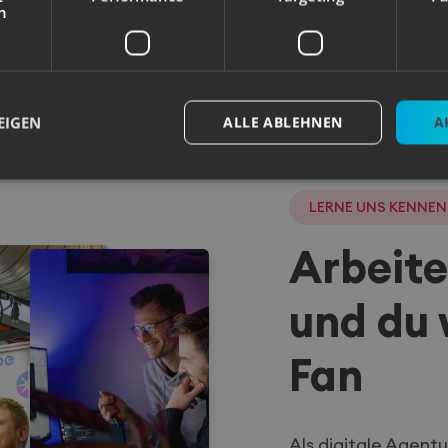
h
EIGEN
ALLE ABLEHNEN
A
LERNE UNS KENNEN
Unbedingt erforderlich
Performance
Targeting
Funktionalität
Arbeite
che Cookies ermöglichen wesentliche Kernfunktionen der Website wie die Benutzeran
ne die unbedingt erforderlichen Cookies kann die Website nicht ordnungsgemäß ver
und du 
Anbieter
/
Ablaufdatum
Beschreibung
Domäne
nt
2 Monate
Dieses Cookie wird vom Cookie-Script.com-Dien
CookieScript
Fan
die Einwilligungseinstellungen für Besucher-Coo
www.irretio.at
Das Cookie-Banner von Cookie-Script.com mus
funktionieren.
Als digitale Agent