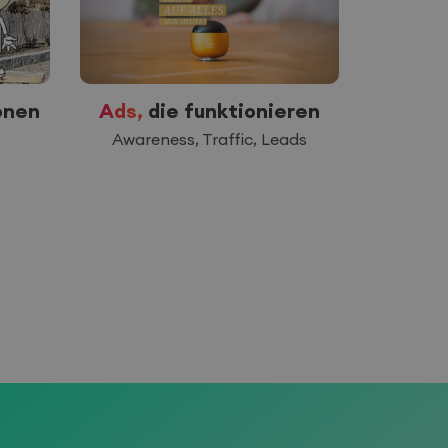
onen
Ads,
die funktionieren
E-C
Awareness, Traffic, Leads
Effe