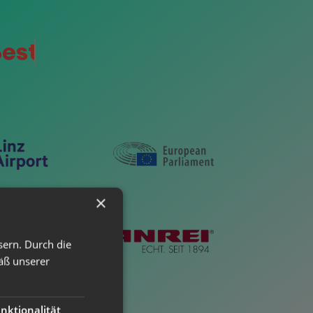
esten
×
sern. Durch die
äß unserer
nktionalität