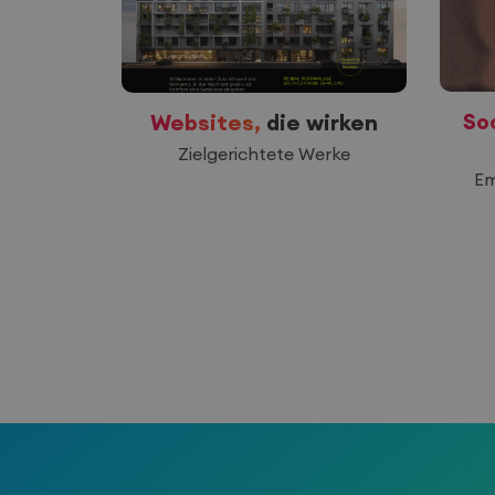
So
ch läuft
Websites,
die wirken
hnell
Zielgerichtete Werke
Em