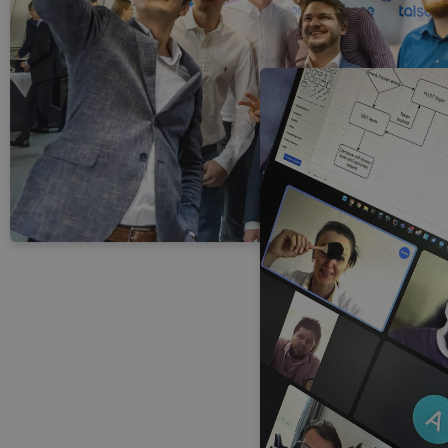
Name
_ga
_ga_XN2R3099TC