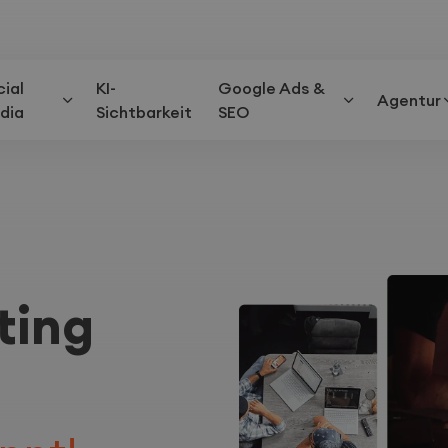
cial
KI-
Google Ads &
Agentur
dia
Sichtbarkeit
SEO
ting