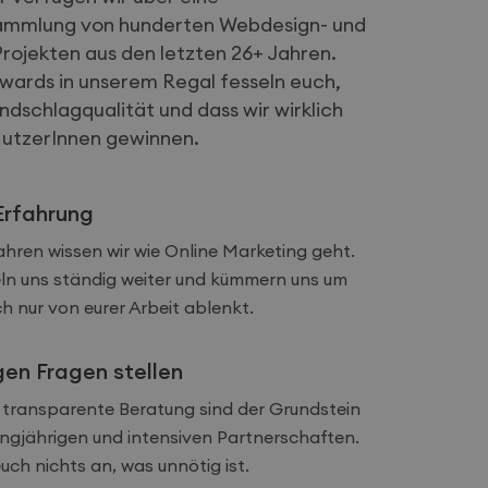
ammlung von hunderten Webdesign- und
rojekten aus den letzten 26+ Jahren.
wards in unserem Regal fesseln euch,
nüpft. Dies ist eine
Analysedienstes von
dschlagqualität und dass wir wirklich
nutzer zu
Client-ID
NutzerInnen gewinnen.
er Site enthalten
Kampagnendaten für
Erfahrung
en Sitzungsstatus
Jahren wissen wir wie Online Marketing geht.
eln uns ständig weiter und kümmern uns um
h nur von eurer Arbeit ablenkt.
gen Fragen stellen
d transparente Beratung sind der Grundstein
angjährigen und intensiven Partnerschaften.
uch nichts an, was unnötig ist.