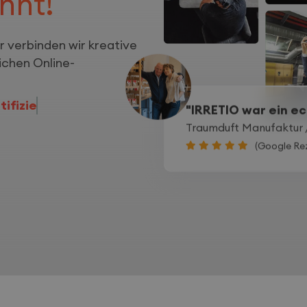
nnt!
r verbinden wir kreative
ichen Online-
ifizierungen!
"IRRETIO war ein ech
Traumduft Manufaktur
(Google Re