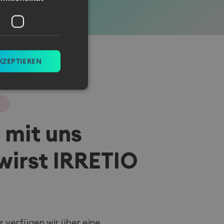
KZEPTIEREN
 mit uns
meldung und die
wendet werden.
wirst IRRETIO
st verwendet, um
kies zu speichern.
s ordnungsgemäß
ur verfügen wir über eine