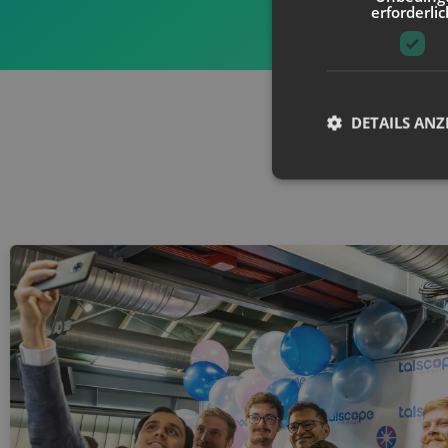
erforderlic
DETAILS ANZ
Unbedingt erforderli
Kontoverwaltung. Oh
Name
CookieScriptConse