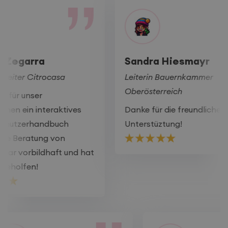
Sandra Hiesmayr
Christ
Leiterin Bauernkammer
Geschäa
Oberösterreich
Weinba
Danke für die freundliche
Schnell 
Unterstüztung!
at