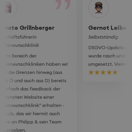
Renate Grillnberger
Ger
r
Geschäftsführerin
Selbs
Kinderwunschklinik
d
DSGV
im
[...] Im Bereich der
wurd
erer
Kinderwunschkliniken haben wir
umges
über die Grenzen hinweg (aus
ganz Ö und auch aus D) bereits
mehrfach das Feedback der
"schönsten Website einer
Kinderwunschklinik" erhalten -
ein Lob, das wir hiermit auch
gerne an Philipp & sein Team
weitergeben.