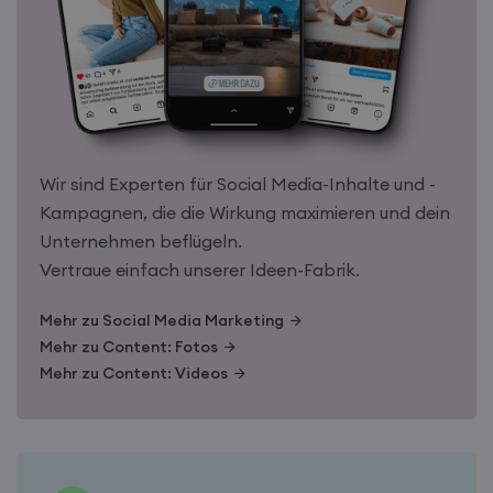
Google Universal
.irretio.at
Analytics
verknüpft. Dies ist
eine wichtige
Aktualisierung des
am häufigsten
verwendeten
Analysedienstes
von Google.
Dieses Cookie
wird verwendet,
um eindeutige
Wir sind Experten für Social Media-Inhalte und -
Benutzer zu
Kampagnen, die die Wirkung maximieren und dein
unterscheiden,
indem eine
Unternehmen beflügeln.
zufällig generierte
Nummer als
Vertraue einfach unserer Ideen-Fabrik.
Client-ID
zugewiesen wird.
Es ist in jeder
Mehr zu Social Media Marketing
Seitenanforderung
auf einer Site
Mehr zu Content: Fotos
enthalten und
wird zur
Mehr zu Content: Videos
Berechnung von
Besucher-,
Sitzungs- und
Kampagnendaten
für die Site-
Analyseberichte
verwendet.