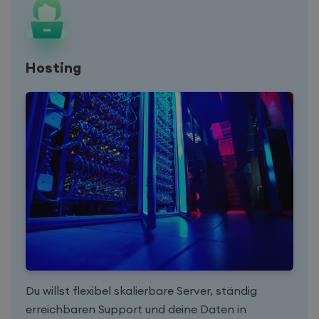
_ga_XN2R3099TC
.irretio.at
1 Jahr 1
Dieses Cookie
Monat
wird von Google
Analytics
verwendet, um
den Sitzungsstatus
beizubehalten.
Hosting
Du willst flexibel skalierbare Server, ständig
erreichbaren Support und deine Daten in