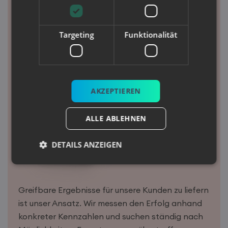
Targeting
Funktionalität
AKZEPTIEREN
ALLE ABLEHNEN
DETAILS ANZEIGEN
Unbedingt erforderlich
Performance
Greifbare Ergebnisse für unsere Kunden zu liefern
Targeting
Funktionalität
ist unser Ansatz. Wir messen den Erfolg anhand
konkreter Kennzahlen und suchen ständig nach
Unbedingt erforderliche Cookies ermöglichen
wesentliche Kernfunktionen der Website wie die